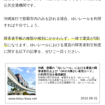
公共交通機関です。
沖縄旅行で那覇市内のみを訪れる場合、ゆいレールを利用
すれば十分でしょう。
障害者手帳の種類や種別にかかわらず、一律で運賃が5割
引
になります。ゆいレールにおける運賃の障害者割引制度
に関する以下の記事を、ぜひご一読ください。
沖縄・那覇の「ゆいレール」における運賃の障
害者割引および「OKICA障がい者用カード」
の利用方法を徹底解説
沖縄県の県庁所在地・那覇市を走る「ゆいレール」は、
沖縄県民の生活基盤であるだけでなく、沖縄への訪問者
にとっても重要な公共交通機関です。ゆいレールにおい
ては、障害者手帳の所持者に対する運賃の割引制度が導
入されています。その制度の対象には精神障…
2015.08.31
www.tetsu-kiwa.net