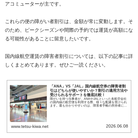
アコミューターが主です。
これらの便の障がい者割引は、金額が常に変動します。そ
のため、ピークシーズンや間際の予約では運賃が高額にな
る可能性があることに留意したいです。
国内線航空運賃の障害者割引については、以下の記事に詳
しくまとめてあります。ぜひご一読ください。
「ANA」VS「JAL」国内線航空券の障害者割
引はどちらが使いやすいか？割引の適用方法や
受けられるサポートを徹底比較！
障がいを持つ当事者が、ANAやJALといった各航空会社
の国内線の航空便を利用する際、様々な配慮を受けられ
ます。最も分かりやすいのは、障害者手帳の所持者に対
する航空券の割引ではないでしょうか。それに加え、空
港や機内では障がいに応じたサポートが…
2026.06.08
www.tetsu-kiwa.net