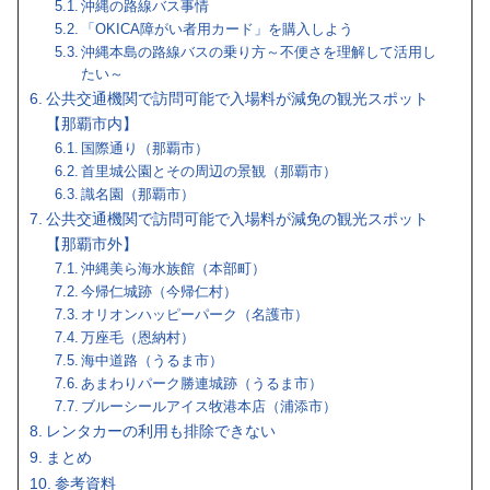
沖縄の路線バス事情
「OKICA障がい者用カード」を購入しよう
沖縄本島の路線バスの乗り方～不便さを理解して活用し
たい～
公共交通機関で訪問可能で入場料が減免の観光スポット
【那覇市内】
国際通り（那覇市）
首里城公園とその周辺の景観（那覇市）
識名園（那覇市）
公共交通機関で訪問可能で入場料が減免の観光スポット
【那覇市外】
沖縄美ら海水族館（本部町）
今帰仁城跡（今帰仁村）
オリオンハッピーパーク（名護市）
万座毛（恩納村）
海中道路（うるま市）
あまわりパーク勝連城跡（うるま市）
ブルーシールアイス牧港本店（浦添市）
レンタカーの利用も排除できない
まとめ
参考資料