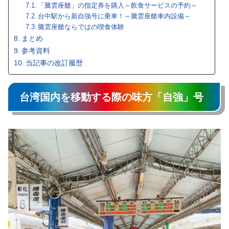
「騰雲座艙」の指定券を購入～飲食サービスの予約～
台中駅から新自強号に乗車！～騰雲座艙車内設備～
騰雲座艙ならではの喫食体験
まとめ
参考資料
当記事の改訂履歴
台湾国内を移動する際の味方「自強」号