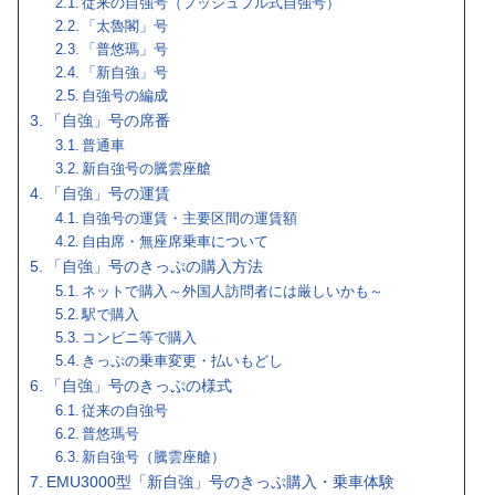
従来の自強号（プッシュプル式自強号）
「太魯閣」号
「普悠瑪」号
「新自強」号
自強号の編成
「自強」号の席番
普通車
新自強号の騰雲座艙
「自強」号の運賃
自強号の運賃・主要区間の運賃額
自由席・無座席乗車について
「自強」号のきっぷの購入方法
ネットで購入～外国人訪問者には厳しいかも～
駅で購入
コンビニ等で購入
きっぷの乗車変更・払いもどし
「自強」号のきっぷの様式
従来の自強号
普悠瑪号
新自強号（騰雲座艙）
EMU3000型「新自強」号のきっぷ購入・乗車体験